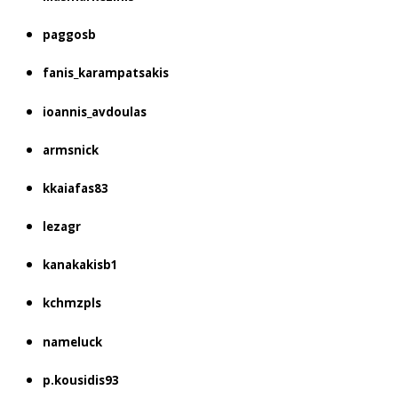
paggosb
fanis_karampatsakis
ioannis_avdoulas
armsnick
kkaiafas83
lezagr
kanakakisb1
kchmzpls
nameluck
p.kousidis93