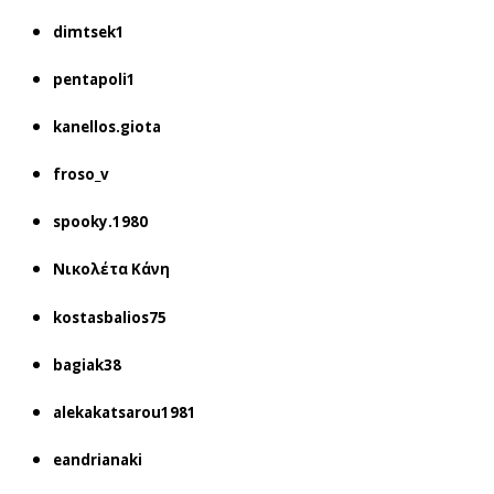
dimtsek1
pentapoli1
kanellos.giota
froso_v
spooky.1980
Νικολέτα Κάνη
kostasbalios75
bagiak38
alekakatsarou1981
eandrianaki