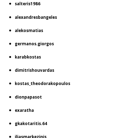
salteris1986
alexandresbangeles
alekosmatias
germanos.giorgos
karabkostas
dimitrishouvardas
kostas_theodorakopoulos
dionpapasot
exaratha
gkakotaritis.64
iliasmarkezinis