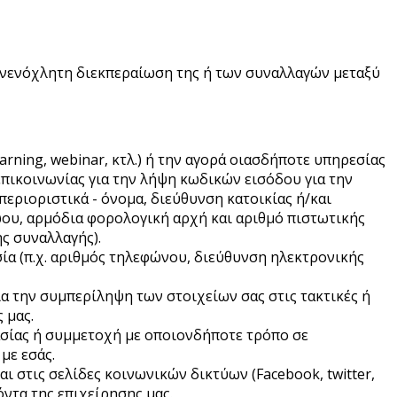
ανενόχλητη διεκπεραίωση της ή των συναλλαγών μεταξύ
ning, webinar, κτλ.) ή την αγορά οιασδήποτε υπηρεσίας
 επικοινωνίας για την λήψη κωδικών εισόδου για την
εριοριστικά - όνομα, διεύθυνση κατοικίας ή/και
ώου, αρμόδια φορολογική αρχή και αριθμό πιστωτικής
ς συναλλαγής).
α (π.χ. αριθμός τηλεφώνου, διεύθυνση ηλεκτρονικής
α την συμπερίληψη των στοιχείων σας στις τακτικές ή
 μας.
ασίας ή συμμετοχή με οποιονδήποτε τρόπο σε
με εσάς.
αι στις σελίδες κοινωνικών δικτύων (Facebook, twitter,
ϊόντα της επιχείρησης μας.