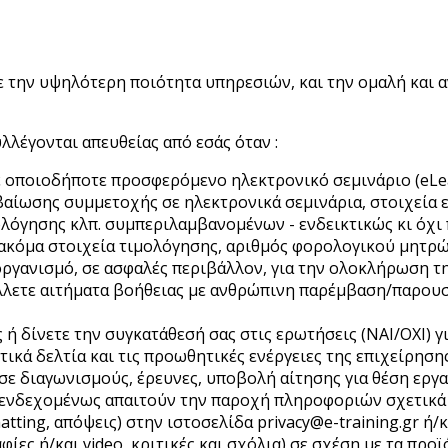
 την υψηλότερη ποιότητα υπηρεσιών, και την ομαλή και 
λέγονται απευθείας από εσάς όταν :
 οποιοδήποτε προσφερόμενο ηλεκτρονικό σεμινάριο (eLear
βεβαίωσης συμμετοχής σε ηλεκτρονικά σεμινάρια, στοιχεία
λόγησης κλπ. συμπεριλαμβανομένων - ενδεικτικώς κι όχι π
ή ακόμα στοιχεία τιμολόγησης, αριθμός φορολογικού μητρ
ργανισμό, σε ασφαλές περιβάλλον, για την ολοκλήρωση τη
ετε αιτήματα βοήθειας με ανθρώπινη παρέμβαση/παρουσί
 δίνετε την συγκατάθεσή σας στις ερωτήσεις (ΝΑΙ/ΟΧΙ) γι
ικά δελτία και τις προωθητικές ενέργειες της επιχείρησης
 διαγωνισμούς, έρευνες, υποβολή αίτησης για θέση εργ
 ενδεχομένως απαιτούν την παροχή πληροφοριών σχετικά 
tting, απόψεις) στην ιστοσελίδα privacy@e-training.gr ή/κ
αφίες ή/και video, κριτικές και σχόλια) σε σχέση με τα προ