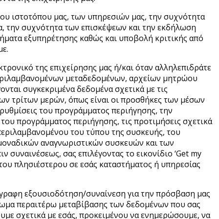
του ιστοτόπου μας, των υπηρεσιών μας, την συχνότητα
ια, την συχνότητα των επισκέψεων και την εκδήλωση
τήματα εξυπηρέτησης καθώς και υποβολή κριτικής από
με.
κτρονικό της επιχείρησης μας ή/και όταν αλληλεπιδράτε
μπεριλαμβανομένων μεταδεδομένων, αρχείων μητρώου
ονται συγκεκριμένα δεδομένα σχετικά με τις
ων τρίτων μερών, όπως είναι οι προσθήκες των μέσων
ς ρυθμίσεις του προγράμματος περιήγησης, την
του προγράμματος περιήγησης, τις προτιμήσεις σχετικά
μπεριλαμβανομένου του τύπου της συσκευής, του
 μοναδικών αναγνωριστικών συσκευών και των
ν συναινέσεως, σας επιλέγοντας το εικονίδιο ‘Get my
η του πλησιέστερου σε εσάς καταστήματος ή υπηρεσίας
έγγραφη εξουσιοδότηση/συναίνεση για την πρόσβαση μας
αίωμα περαιτέρω μεταβίβασης των δεδομένων που σας
υμε σχετικά με εσάς, προκειμένου να ενημερώσουμε, να