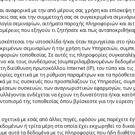
αι αναφορικά με την από μέρους σας χρήση και επίσκεψη 
σεις σας και την συμμετοχή σας σε συγκεκριμένα σεμινάρ
λογία σεμιναρίων, αιτήματα παροχής πληροφοριών και αι
ομέρειες που εξηγούν τι ζητήσατε και πως ανταποκριθήκα
κέπτεσαι την ιστοσελίδα ή/και όταν περιηγείσαι στο ηλε
γκεκριμένων σεμιναρίων ή την χρήση των Υπηρεσιών, συ
φοριών τοποθεσίας. Σε αυτές τις πληροφορίες συγκαταλέγ
μενο και τους συνδέσμους (συμπεριλαμβανομένων δεδομέν
τη διεύθυνση πρωτοκόλλου Internet (IP), τον τύπο και τι
ρίες σχετικά με τη ρύθμιση παραμέτρων και τα πρόσθετα 
ικά με τις συσκευές που προσπελάζουν τις Υπηρεσίες, συ
υθμίσεων συσκευών, των αναγνωριστικών εφαρμογών, των
λέγονται ενδέχεται να έχουν τη δυνατότητα ή/και κατόπι
η εντοπισμό της τοποθεσίας όπου βρίσκεστε για την εύρεσ
σχετικά με εσάς από άλλες πηγές, εφόσον μας παρέχετε 
εδομένων ή τρίτα μέρη στα οποία έχει εκχωρηθεί το δικ
με αυτά τα δεδομένα με τις πληροφορίες που ήδη διαθέτο