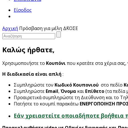
Είσοδος
Αρχική
Πρόσβαση για μέλη Δ΄ΚΟΣΕ
Καλώς ήρθατε,
Χρησιμοποιήστε το
Κουπόνι
που κρατάτε στα χέρια σας,
Η διαδικασία είναι απλή
:
Συμπληρώστε τον
Κωδικό Κουπονιού
στο πεδίο
Κ
Συμπληρώστε
Email
,
Όνομα
και
Επίθετο
(τα πεδία 
Προαιρετικά συμπληρώστε τη Διεύθυνση και το Τη
Πατήστε το κουμπί παρακάτω
ΕΝΕΡΓΟΠΟΙΗΣΗ ΠΡΟ
Εάν χρειαστείτε οποιαδήποτε βοήθεια 
Παρακολουθήστε video με Οδηγίες Εγγραφής και Πα