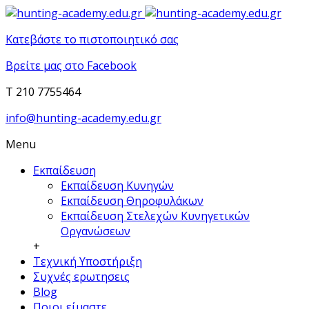
Κατεβάστε το πιστοποιητικό σας
Βρείτε μας στο Facebook
T 210 7755464
info@hunting-academy.edu.gr
Menu
Εκπαίδευση
Εκπαίδευση Κυνηγών
Εκπαίδευση Θηροφυλάκων
Εκπαίδευση Στελεχών Κυνηγετικών
Οργανώσεων
+
Τεχνική Υποστήριξη
Συχνές ερωτησεις
Blog
Ποιοι είμαστε