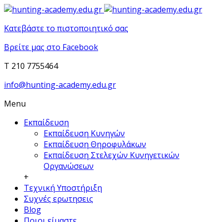
Κατεβάστε το πιστοποιητικό σας
Βρείτε μας στο Facebook
T 210 7755464
info@hunting-academy.edu.gr
Menu
Εκπαίδευση
Εκπαίδευση Κυνηγών
Εκπαίδευση Θηροφυλάκων
Εκπαίδευση Στελεχών Κυνηγετικών
Οργανώσεων
+
Τεχνική Υποστήριξη
Συχνές ερωτησεις
Blog
Ποιοι είμαστε