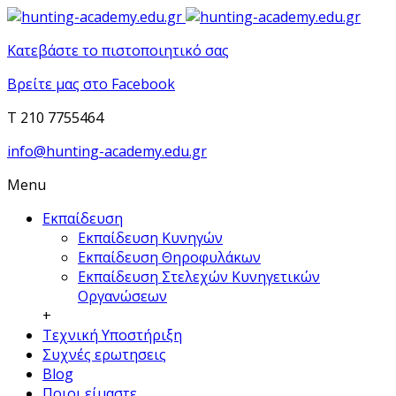
Κατεβάστε το πιστοποιητικό σας
Βρείτε μας στο Facebook
T 210 7755464
info@hunting-academy.edu.gr
Menu
Εκπαίδευση
Εκπαίδευση Κυνηγών
Εκπαίδευση Θηροφυλάκων
Εκπαίδευση Στελεχών Κυνηγετικών
Οργανώσεων
+
Τεχνική Υποστήριξη
Συχνές ερωτησεις
Blog
Ποιοι είμαστε