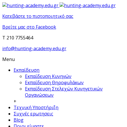
Κατεβάστε το πιστοποιητικό σας
Βρείτε μας στο Facebook
T 210 7755464
info@hunting-academy.edu.gr
Menu
Εκπαίδευση
Εκπαίδευση Κυνηγών
Εκπαίδευση Θηροφυλάκων
Εκπαίδευση Στελεχών Κυνηγετικών
Οργανώσεων
+
Τεχνική Υποστήριξη
Συχνές ερωτησεις
Blog
Ποιοι είμαστε