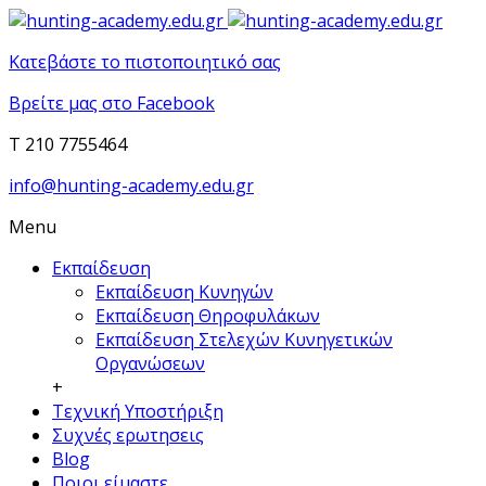
Κατεβάστε το πιστοποιητικό σας
Βρείτε μας στο Facebook
T 210 7755464
info@hunting-academy.edu.gr
Menu
Εκπαίδευση
Εκπαίδευση Κυνηγών
Εκπαίδευση Θηροφυλάκων
Εκπαίδευση Στελεχών Κυνηγετικών
Οργανώσεων
+
Τεχνική Υποστήριξη
Συχνές ερωτησεις
Blog
Ποιοι είμαστε