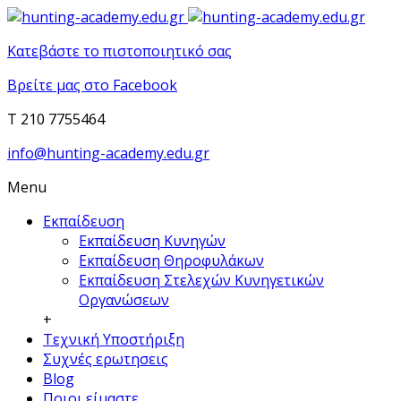
Κατεβάστε το πιστοποιητικό σας
Βρείτε μας στο Facebook
T 210 7755464
info@hunting-academy.edu.gr
Menu
Εκπαίδευση
Εκπαίδευση Κυνηγών
Εκπαίδευση Θηροφυλάκων
Εκπαίδευση Στελεχών Κυνηγετικών
Οργανώσεων
+
Τεχνική Υποστήριξη
Συχνές ερωτησεις
Blog
Ποιοι είμαστε