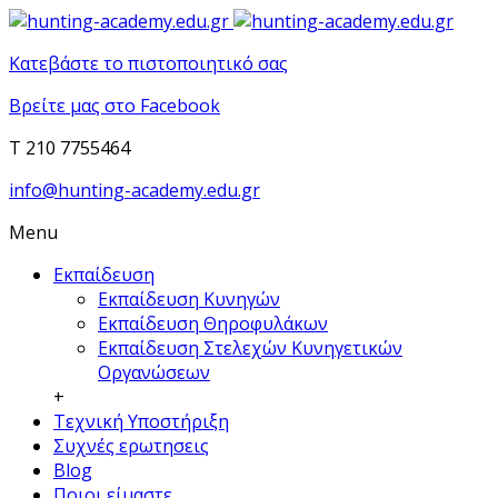
Κατεβάστε το πιστοποιητικό σας
Βρείτε μας στο Facebook
T 210 7755464
info@hunting-academy.edu.gr
Menu
Εκπαίδευση
Εκπαίδευση Κυνηγών
Εκπαίδευση Θηροφυλάκων
Εκπαίδευση Στελεχών Κυνηγετικών
Οργανώσεων
+
Τεχνική Υποστήριξη
Συχνές ερωτησεις
Blog
Ποιοι είμαστε