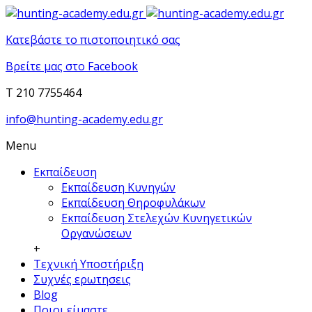
Κατεβάστε το πιστοποιητικό σας
Βρείτε μας στο Facebook
T 210 7755464
info@hunting-academy.edu.gr
Menu
Εκπαίδευση
Εκπαίδευση Κυνηγών
Εκπαίδευση Θηροφυλάκων
Εκπαίδευση Στελεχών Κυνηγετικών
Οργανώσεων
+
Τεχνική Υποστήριξη
Συχνές ερωτησεις
Blog
Ποιοι είμαστε