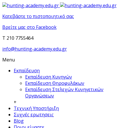
Κατεβάστε το πιστοποιητικό σας
Βρείτε μας στο Facebook
T 210 7755464
info@hunting-academy.edu.gr
Menu
Εκπαίδευση
Εκπαίδευση Κυνηγών
Εκπαίδευση Θηροφυλάκων
Εκπαίδευση Στελεχών Κυνηγετικών
Οργανώσεων
+
Τεχνική Υποστήριξη
Συχνές ερωτησεις
Blog
Ποιοι είμαστε