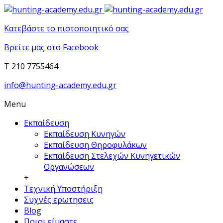
Κατεβάστε το πιστοποιητικό σας
Βρείτε μας στο Facebook
T 210 7755464
info@hunting-academy.edu.gr
Menu
Εκπαίδευση
Εκπαίδευση Κυνηγών
Εκπαίδευση Θηροφυλάκων
Εκπαίδευση Στελεχών Κυνηγετικών
Οργανώσεων
+
Τεχνική Υποστήριξη
Συχνές ερωτησεις
Blog
Ποιοι είμαστε