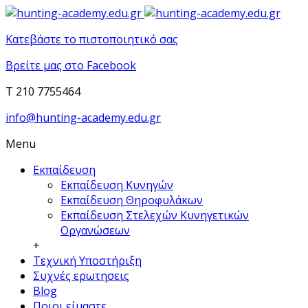
Κατεβάστε το πιστοποιητικό σας
Βρείτε μας στο Facebook
T 210 7755464
info@hunting-academy.edu.gr
Menu
Εκπαίδευση
Εκπαίδευση Κυνηγών
Εκπαίδευση Θηροφυλάκων
Εκπαίδευση Στελεχών Κυνηγετικών
Οργανώσεων
+
Τεχνική Υποστήριξη
Συχνές ερωτησεις
Blog
Ποιοι είμαστε