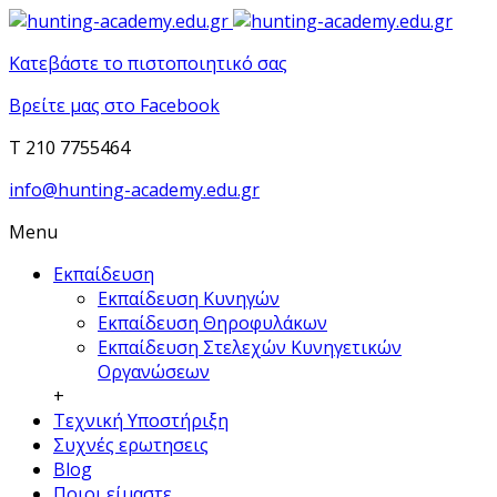
Κατεβάστε το πιστοποιητικό σας
Βρείτε μας στο Facebook
T 210 7755464
info@hunting-academy.edu.gr
Menu
Εκπαίδευση
Εκπαίδευση Κυνηγών
Εκπαίδευση Θηροφυλάκων
Εκπαίδευση Στελεχών Κυνηγετικών
Οργανώσεων
+
Τεχνική Υποστήριξη
Συχνές ερωτησεις
Blog
Ποιοι είμαστε