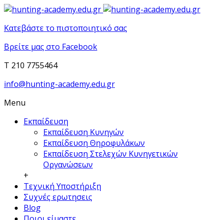
Κατεβάστε το πιστοποιητικό σας
Βρείτε μας στο Facebook
T 210 7755464
info@hunting-academy.edu.gr
Menu
Εκπαίδευση
Εκπαίδευση Κυνηγών
Εκπαίδευση Θηροφυλάκων
Εκπαίδευση Στελεχών Κυνηγετικών
Οργανώσεων
+
Τεχνική Υποστήριξη
Συχνές ερωτησεις
Blog
Ποιοι είμαστε