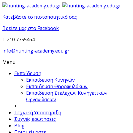
Κατεβάστε το πιστοποιητικό σας
Βρείτε μας στο Facebook
T 210 7755464
info@hunting-academy.edu.gr
Menu
Εκπαίδευση
Εκπαίδευση Κυνηγών
Εκπαίδευση Θηροφυλάκων
Εκπαίδευση Στελεχών Κυνηγετικών
Οργανώσεων
+
Τεχνική Υποστήριξη
Συχνές ερωτησεις
Blog
Ποιοι είμαστε