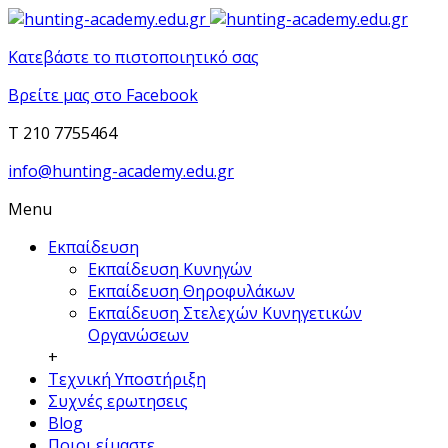
Κατεβάστε το πιστοποιητικό σας
Βρείτε μας στο Facebook
T 210 7755464
info@hunting-academy.edu.gr
Menu
Εκπαίδευση
Εκπαίδευση Κυνηγών
Εκπαίδευση Θηροφυλάκων
Εκπαίδευση Στελεχών Κυνηγετικών
Οργανώσεων
+
Τεχνική Υποστήριξη
Συχνές ερωτησεις
Blog
Ποιοι είμαστε