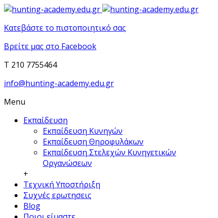
Κατεβάστε το πιστοποιητικό σας
Βρείτε μας στο Facebook
T 210 7755464
info@hunting-academy.edu.gr
Menu
Εκπαίδευση
Εκπαίδευση Κυνηγών
Εκπαίδευση Θηροφυλάκων
Εκπαίδευση Στελεχών Κυνηγετικών
Οργανώσεων
+
Τεχνική Υποστήριξη
Συχνές ερωτησεις
Blog
Ποιοι είμαστε