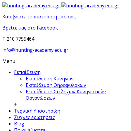
Κατεβάστε το πιστοποιητικό σας
Βρείτε μας στο Facebook
T 210 7755464
info@hunting-academy.edu.gr
Menu
Εκπαίδευση
Εκπαίδευση Κυνηγών
Εκπαίδευση Θηροφυλάκων
Εκπαίδευση Στελεχών Κυνηγετικών
Οργανώσεων
+
Τεχνική Υποστήριξη
Συχνές ερωτησεις
Blog
Ποιοι είμαστε