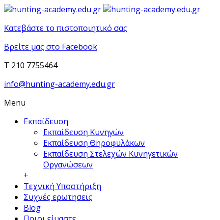
Κατεβάστε το πιστοποιητικό σας
Βρείτε μας στο Facebook
T 210 7755464
info@hunting-academy.edu.gr
Menu
Εκπαίδευση
Εκπαίδευση Κυνηγών
Εκπαίδευση Θηροφυλάκων
Εκπαίδευση Στελεχών Κυνηγετικών
Οργανώσεων
+
Τεχνική Υποστήριξη
Συχνές ερωτησεις
Blog
Ποιοι είμαστε