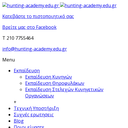
Κατεβάστε το πιστοποιητικό σας
Βρείτε μας στο Facebook
T 210 7755464
info@hunting-academy.edu.gr
Menu
Εκπαίδευση
Εκπαίδευση Κυνηγών
Εκπαίδευση Θηροφυλάκων
Εκπαίδευση Στελεχών Κυνηγετικών
Οργανώσεων
+
Τεχνική Υποστήριξη
Συχνές ερωτησεις
Blog
Ποιοι είμαστε