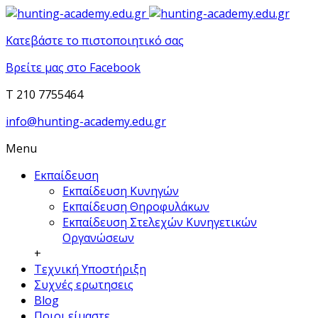
Κατεβάστε το πιστοποιητικό σας
Βρείτε μας στο Facebook
T 210 7755464
info@hunting-academy.edu.gr
Menu
Εκπαίδευση
Εκπαίδευση Κυνηγών
Εκπαίδευση Θηροφυλάκων
Εκπαίδευση Στελεχών Κυνηγετικών
Οργανώσεων
+
Τεχνική Υποστήριξη
Συχνές ερωτησεις
Blog
Ποιοι είμαστε