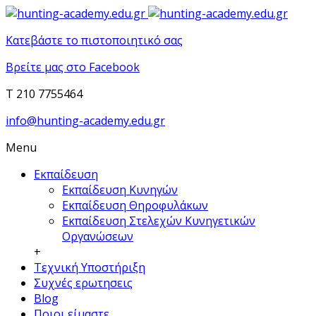
Κατεβάστε το πιστοποιητικό σας
Βρείτε μας στο Facebook
T 210 7755464
info@hunting-academy.edu.gr
Menu
Εκπαίδευση
Εκπαίδευση Κυνηγών
Εκπαίδευση Θηροφυλάκων
Εκπαίδευση Στελεχών Κυνηγετικών
Οργανώσεων
+
Τεχνική Υποστήριξη
Συχνές ερωτησεις
Blog
Ποιοι είμαστε