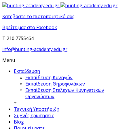
Κατεβάστε το πιστοποιητικό σας
Βρείτε μας στο Facebook
T 210 7755464
info@hunting-academy.edu.gr
Menu
Εκπαίδευση
Εκπαίδευση Κυνηγών
Εκπαίδευση Θηροφυλάκων
Εκπαίδευση Στελεχών Κυνηγετικών
Οργανώσεων
+
Τεχνική Υποστήριξη
Συχνές ερωτησεις
Blog
Ποιοι είμαστε