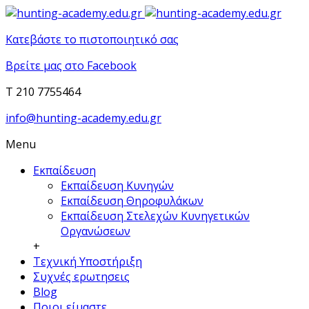
Κατεβάστε το πιστοποιητικό σας
Βρείτε μας στο Facebook
T 210 7755464
info@hunting-academy.edu.gr
Menu
Εκπαίδευση
Εκπαίδευση Κυνηγών
Εκπαίδευση Θηροφυλάκων
Εκπαίδευση Στελεχών Κυνηγετικών
Οργανώσεων
+
Τεχνική Υποστήριξη
Συχνές ερωτησεις
Blog
Ποιοι είμαστε