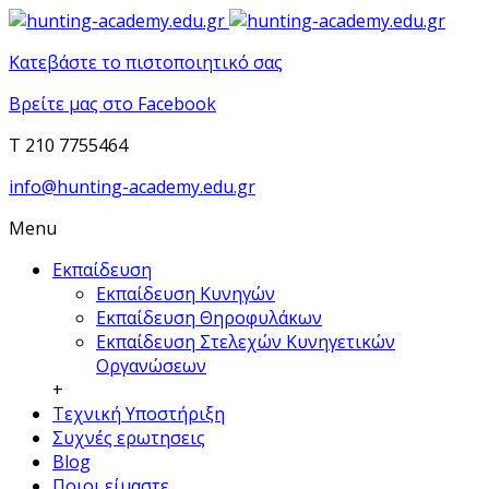
Κατεβάστε το πιστοποιητικό σας
Βρείτε μας στο Facebook
T 210 7755464
info@hunting-academy.edu.gr
Menu
Εκπαίδευση
Εκπαίδευση Κυνηγών
Εκπαίδευση Θηροφυλάκων
Εκπαίδευση Στελεχών Κυνηγετικών
Οργανώσεων
+
Τεχνική Υποστήριξη
Συχνές ερωτησεις
Blog
Ποιοι είμαστε