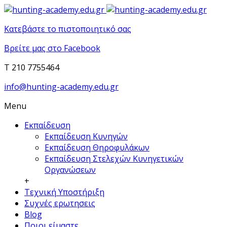
Κατεβάστε το πιστοποιητικό σας
Βρείτε μας στο Facebook
T 210 7755464
info@hunting-academy.edu.gr
Menu
Εκπαίδευση
Εκπαίδευση Κυνηγών
Εκπαίδευση Θηροφυλάκων
Εκπαίδευση Στελεχών Κυνηγετικών
Οργανώσεων
+
Τεχνική Υποστήριξη
Συχνές ερωτησεις
Blog
Ποιοι είμαστε