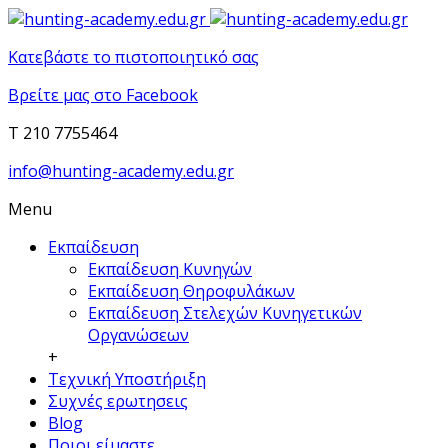
Κατεβάστε το πιστοποιητικό σας
Βρείτε μας στο Facebook
T 210 7755464
info@hunting-academy.edu.gr
Menu
Εκπαίδευση
Εκπαίδευση Κυνηγών
Εκπαίδευση Θηροφυλάκων
Εκπαίδευση Στελεχών Κυνηγετικών
Οργανώσεων
+
Τεχνική Υποστήριξη
Συχνές ερωτησεις
Blog
Ποιοι είμαστε