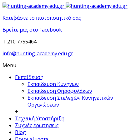
Κατεβάστε το πιστοποιητικό σας
Βρείτε μας στο Facebook
T 210 7755464
info@hunting-academy.edu.gr
Menu
Εκπαίδευση
Εκπαίδευση Κυνηγών
Εκπαίδευση Θηροφυλάκων
Εκπαίδευση Στελεχών Κυνηγετικών
Οργανώσεων
+
Τεχνική Υποστήριξη
Συχνές ερωτησεις
Blog
Ποιοι είμαστε