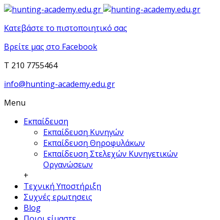
Κατεβάστε το πιστοποιητικό σας
Βρείτε μας στο Facebook
T 210 7755464
info@hunting-academy.edu.gr
Menu
Εκπαίδευση
Εκπαίδευση Κυνηγών
Εκπαίδευση Θηροφυλάκων
Εκπαίδευση Στελεχών Κυνηγετικών
Οργανώσεων
+
Τεχνική Υποστήριξη
Συχνές ερωτησεις
Blog
Ποιοι είμαστε