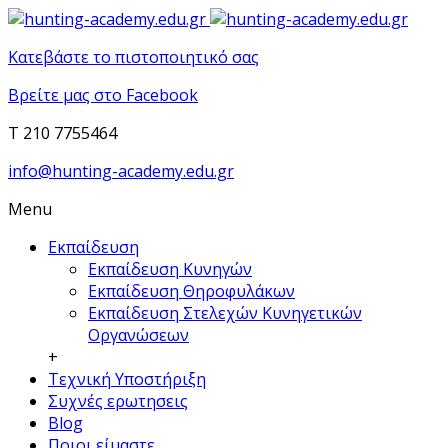
Κατεβάστε το πιστοποιητικό σας
Βρείτε μας στο Facebook
T 210 7755464
info@hunting-academy.edu.gr
Menu
Εκπαίδευση
Εκπαίδευση Κυνηγών
Εκπαίδευση Θηροφυλάκων
Εκπαίδευση Στελεχών Κυνηγετικών
Οργανώσεων
+
Τεχνική Υποστήριξη
Συχνές ερωτησεις
Blog
Ποιοι είμαστε