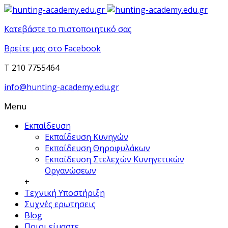
Κατεβάστε το πιστοποιητικό σας
Βρείτε μας στο Facebook
T 210 7755464
info@hunting-academy.edu.gr
Menu
Εκπαίδευση
Εκπαίδευση Κυνηγών
Εκπαίδευση Θηροφυλάκων
Εκπαίδευση Στελεχών Κυνηγετικών
Οργανώσεων
+
Τεχνική Υποστήριξη
Συχνές ερωτησεις
Blog
Ποιοι είμαστε