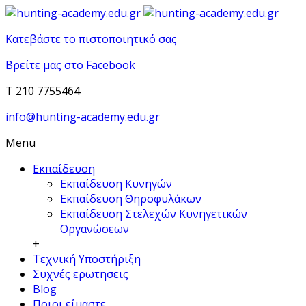
Κατεβάστε το πιστοποιητικό σας
Βρείτε μας στο Facebook
T 210 7755464
info@hunting-academy.edu.gr
Menu
Εκπαίδευση
Εκπαίδευση Κυνηγών
Εκπαίδευση Θηροφυλάκων
Εκπαίδευση Στελεχών Κυνηγετικών
Οργανώσεων
+
Τεχνική Υποστήριξη
Συχνές ερωτησεις
Blog
Ποιοι είμαστε