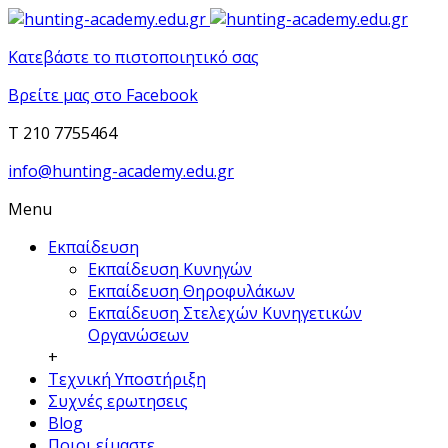
Κατεβάστε το πιστοποιητικό σας
Βρείτε μας στο Facebook
T 210 7755464
info@hunting-academy.edu.gr
Menu
Εκπαίδευση
Εκπαίδευση Κυνηγών
Εκπαίδευση Θηροφυλάκων
Εκπαίδευση Στελεχών Κυνηγετικών
Οργανώσεων
+
Τεχνική Υποστήριξη
Συχνές ερωτησεις
Blog
Ποιοι είμαστε