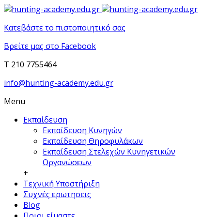
Κατεβάστε το πιστοποιητικό σας
Βρείτε μας στο Facebook
T 210 7755464
info@hunting-academy.edu.gr
Menu
Εκπαίδευση
Εκπαίδευση Κυνηγών
Εκπαίδευση Θηροφυλάκων
Εκπαίδευση Στελεχών Κυνηγετικών
Οργανώσεων
+
Τεχνική Υποστήριξη
Συχνές ερωτησεις
Blog
Ποιοι είμαστε