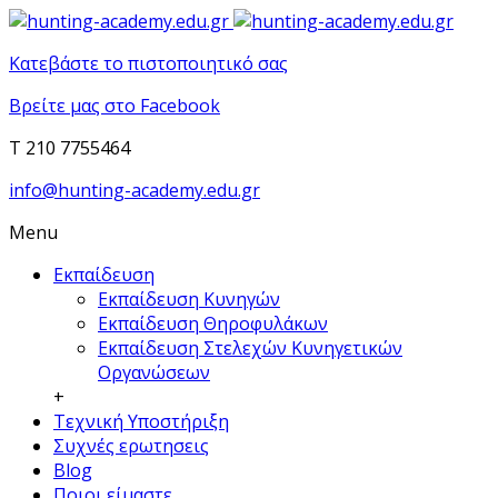
Κατεβάστε το πιστοποιητικό σας
Βρείτε μας στο Facebook
T 210 7755464
info@hunting-academy.edu.gr
Menu
Εκπαίδευση
Εκπαίδευση Κυνηγών
Εκπαίδευση Θηροφυλάκων
Εκπαίδευση Στελεχών Κυνηγετικών
Οργανώσεων
+
Τεχνική Υποστήριξη
Συχνές ερωτησεις
Blog
Ποιοι είμαστε