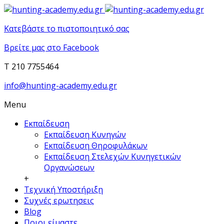
Κατεβάστε το πιστοποιητικό σας
Βρείτε μας στο Facebook
T 210 7755464
info@hunting-academy.edu.gr
Menu
Εκπαίδευση
Εκπαίδευση Κυνηγών
Εκπαίδευση Θηροφυλάκων
Εκπαίδευση Στελεχών Κυνηγετικών
Οργανώσεων
+
Τεχνική Υποστήριξη
Συχνές ερωτησεις
Blog
Ποιοι είμαστε