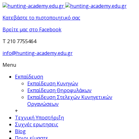
Κατεβάστε το πιστοποιητικό σας
Βρείτε μας στο Facebook
T 210 7755464
info@hunting-academy.edu.gr
Menu
Εκπαίδευση
Εκπαίδευση Κυνηγών
Εκπαίδευση Θηροφυλάκων
Εκπαίδευση Στελεχών Κυνηγετικών
Οργανώσεων
+
Τεχνική Υποστήριξη
Συχνές ερωτησεις
Blog
Ποιοι είμαστε