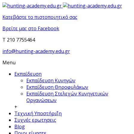
Κατεβάστε το πιστοποιητικό σας
Βρείτε μας στο Facebook
T 210 7755464
info@hunting-academy.edu.gr
Menu
Εκπαίδευση
Εκπαίδευση Κυνηγών
Εκπαίδευση Θηροφυλάκων
Εκπαίδευση Στελεχών Κυνηγετικών
Οργανώσεων
+
Τεχνική Υποστήριξη
Συχνές ερωτησεις
Blog
Ποιοι είμαστε