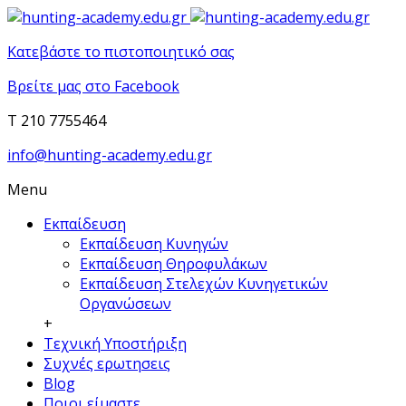
Κατεβάστε το πιστοποιητικό σας
Βρείτε μας στο Facebook
T 210 7755464
info@hunting-academy.edu.gr
Menu
Εκπαίδευση
Εκπαίδευση Κυνηγών
Εκπαίδευση Θηροφυλάκων
Εκπαίδευση Στελεχών Κυνηγετικών
Οργανώσεων
+
Τεχνική Υποστήριξη
Συχνές ερωτησεις
Blog
Ποιοι είμαστε