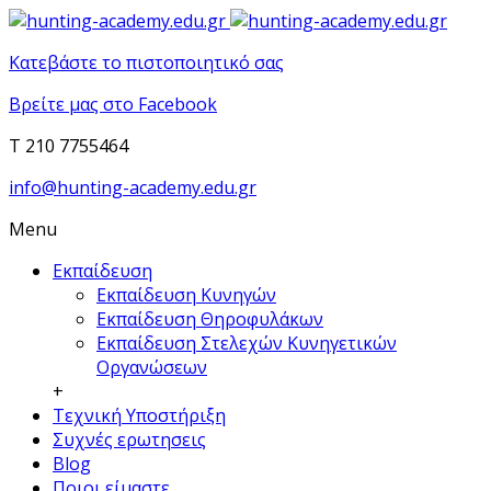
Κατεβάστε το πιστοποιητικό σας
Βρείτε μας στο Facebook
T 210 7755464
info@hunting-academy.edu.gr
Menu
Εκπαίδευση
Εκπαίδευση Κυνηγών
Εκπαίδευση Θηροφυλάκων
Εκπαίδευση Στελεχών Κυνηγετικών
Οργανώσεων
+
Τεχνική Υποστήριξη
Συχνές ερωτησεις
Blog
Ποιοι είμαστε