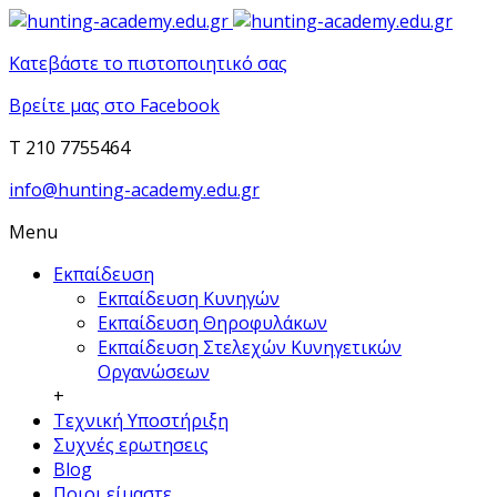
Κατεβάστε το πιστοποιητικό σας
Βρείτε μας στο Facebook
T 210 7755464
info@hunting-academy.edu.gr
Menu
Εκπαίδευση
Εκπαίδευση Κυνηγών
Εκπαίδευση Θηροφυλάκων
Εκπαίδευση Στελεχών Κυνηγετικών
Οργανώσεων
+
Τεχνική Υποστήριξη
Συχνές ερωτησεις
Blog
Ποιοι είμαστε