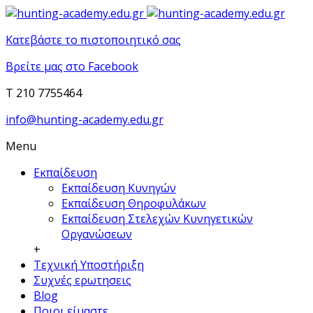
Κατεβάστε το πιστοποιητικό σας
Βρείτε μας στο Facebook
T 210 7755464
info@hunting-academy.edu.gr
Menu
Εκπαίδευση
Εκπαίδευση Κυνηγών
Εκπαίδευση Θηροφυλάκων
Εκπαίδευση Στελεχών Κυνηγετικών
Οργανώσεων
+
Τεχνική Υποστήριξη
Συχνές ερωτησεις
Blog
Ποιοι είμαστε