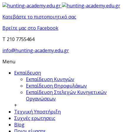
Κατεβάστε το πιστοποιητικό σας
Βρείτε μας στο Facebook
T 210 7755464
info@hunting-academy.edu.gr
Menu
Εκπαίδευση
Εκπαίδευση Κυνηγών
Εκπαίδευση Θηροφυλάκων
Εκπαίδευση Στελεχών Κυνηγετικών
Οργανώσεων
+
Τεχνική Υποστήριξη
Συχνές ερωτησεις
Blog
Ποιοι είμαστε