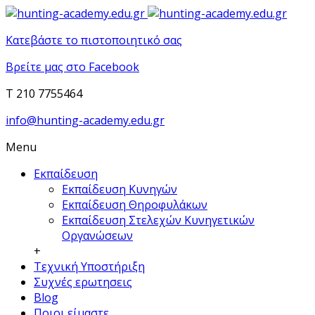
Κατεβάστε το πιστοποιητικό σας
Βρείτε μας στο Facebook
T 210 7755464
info@hunting-academy.edu.gr
Menu
Εκπαίδευση
Εκπαίδευση Κυνηγών
Εκπαίδευση Θηροφυλάκων
Εκπαίδευση Στελεχών Κυνηγετικών
Οργανώσεων
+
Τεχνική Υποστήριξη
Συχνές ερωτησεις
Blog
Ποιοι είμαστε