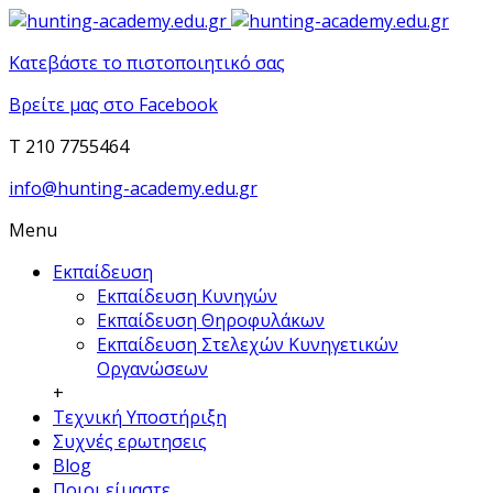
Κατεβάστε το πιστοποιητικό σας
Βρείτε μας στο Facebook
T 210 7755464
info@hunting-academy.edu.gr
Menu
Εκπαίδευση
Εκπαίδευση Κυνηγών
Εκπαίδευση Θηροφυλάκων
Εκπαίδευση Στελεχών Κυνηγετικών
Οργανώσεων
+
Τεχνική Υποστήριξη
Συχνές ερωτησεις
Blog
Ποιοι είμαστε