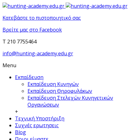
Κατεβάστε το πιστοποιητικό σας
Βρείτε μας στο Facebook
T 210 7755464
info@hunting-academy.edu.gr
Menu
Εκπαίδευση
Εκπαίδευση Κυνηγών
Εκπαίδευση Θηροφυλάκων
Εκπαίδευση Στελεχών Κυνηγετικών
Οργανώσεων
+
Τεχνική Υποστήριξη
Συχνές ερωτησεις
Blog
Ποιοι είμαστε