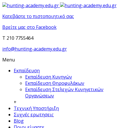
Κατεβάστε το πιστοποιητικό σας
Βρείτε μας στο Facebook
T 210 7755464
info@hunting-academy.edu.gr
Menu
Εκπαίδευση
Εκπαίδευση Κυνηγών
Εκπαίδευση Θηροφυλάκων
Εκπαίδευση Στελεχών Κυνηγετικών
Οργανώσεων
+
Τεχνική Υποστήριξη
Συχνές ερωτησεις
Blog
Ποιοι είμαστε