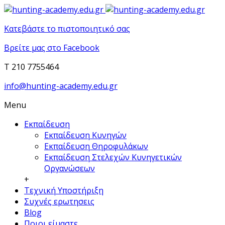
Κατεβάστε το πιστοποιητικό σας
Βρείτε μας στο Facebook
T 210 7755464
info@hunting-academy.edu.gr
Menu
Εκπαίδευση
Εκπαίδευση Κυνηγών
Εκπαίδευση Θηροφυλάκων
Εκπαίδευση Στελεχών Κυνηγετικών
Οργανώσεων
+
Τεχνική Υποστήριξη
Συχνές ερωτησεις
Blog
Ποιοι είμαστε